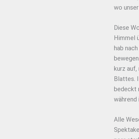
wo unser
Diese Wo
Himmel üb
hab nach
bewegen 
kurz auf,
Blattes. 
bedeckt m
während 
Alle Wese
Spektakel