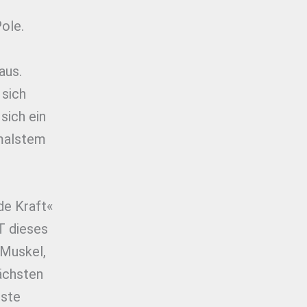
ole.
aus.
 sich
sich ein
imalstem
de Kraft«
T dieses
 Muskel,
nächsten
hste