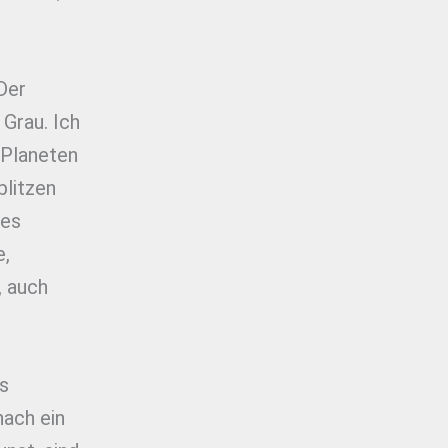
Der
 Grau. Ich
 Planeten
blitzen
nes
e,
, auch
es
nach ein