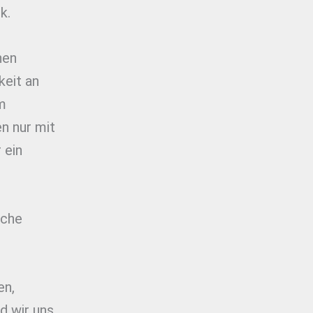
k.
hen
keit an
em
n nur mit
 ein
sche
en,
d wir uns