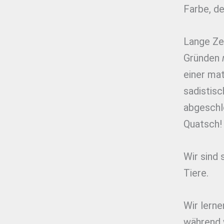
Farbe, d
Lange Zei
Gründen
einer mat
sadistis
abgeschlo
Quatsch!
Wir sind
Tiere.
Wir lerne
während w