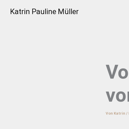
Zum
Katrin Pauline Müller
Inhalt
springen
Vo
vo
Von
Katrin
/