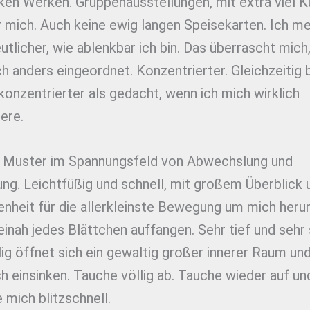
ken Werken. Gruppenausstellungen, mit extra viel Ku
r mich. Auch keine ewig langen Speisekarten. Ich m
tlicher, wie ablenkbar ich bin. Das überrascht mich,
h anders eingeordnet. Konzentrierter. Gleichzeitig b
 konzentrierter als gedacht, wenn ich mich wirklich
ere.
 Muster im Spannungsfeld von Abwechslung und
ng. Leichtfüßig und schnell, mit großem Überblick 
enheit für die allerkleinste Bewegung um mich heru
inah jedes Blättchen auffangen. Sehr tief und sehr st
lig öffnet sich ein gewaltig großer innerer Raum und
h einsinken. Tauche völlig ab. Tauche wieder auf un
e mich blitzschnell.