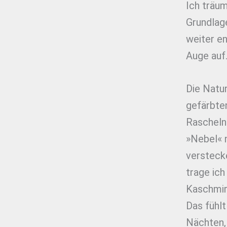
Ich träu
Grundlag
weiter e
Auge auf
Die Natu
gefärbten
Rascheln 
»Nebel« 
versteck
trage ic
Kaschmir.
Das fühlt
Nächten,