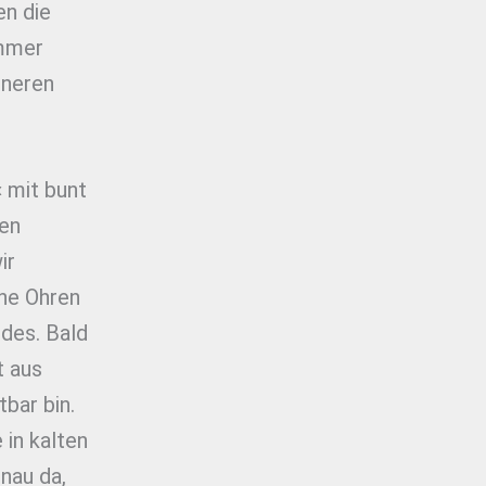
n die
immer
nneren
 mit bunt
ren
ir
ne Ohren
des. Bald
t aus
bar bin.
 in kalten
nau da,