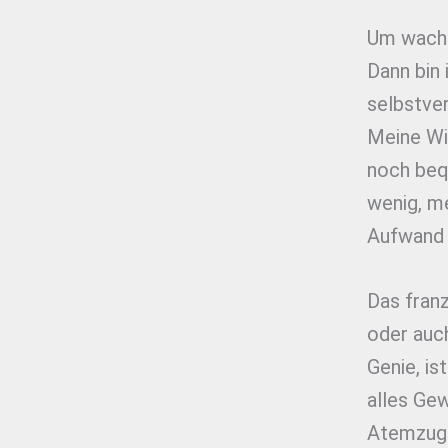
Um wach u
Dann bin 
selbstver
Meine Wir
noch beq
wenig, m
Aufwand 
Das fran
oder auc
Genie, is
alles Gew
Atemzug. 