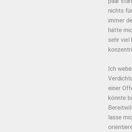
paar star
nichts fü
immer deu
hätte mic
sehr viel
konzentri
Ich webe
Verdichtu
einer Off
könnte be
Bereitwil
lasse mic
orientier