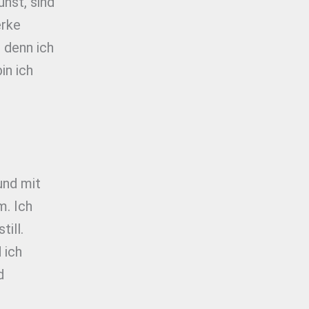
nst, sind
erke
 denn ich
in ich
und mit
m. Ich
ill.
 ich
d