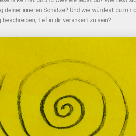
sens kennst du und wieviele lebst du? Wie liest sic
 deiner inneren Schätze? Und wie würdest du mir d
 beschreiben, tief in dir verankert zu sein?