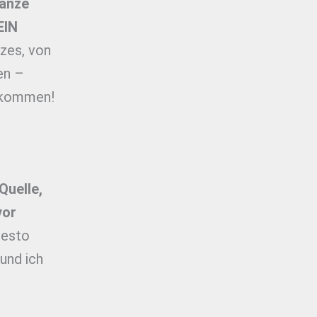
ganze
EIN
zes, von
en –
gekommen!
Quelle,
vor
 desto
 und ich