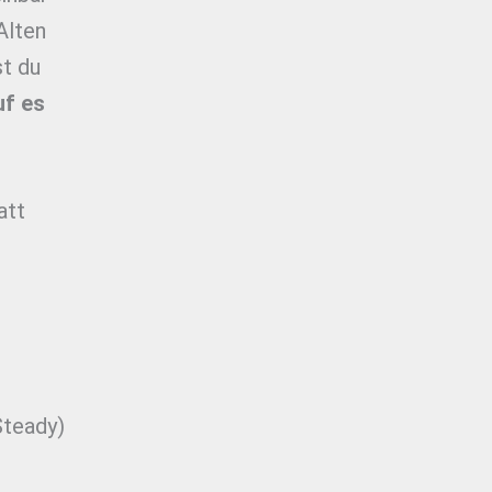
Alten
t du
uf es
att
Steady)