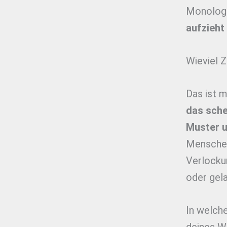
Monolog 
aufzieht
Wieviel Z
Das ist m
das sche
Muster u
Menschen
Verlocku
oder gela
In welch