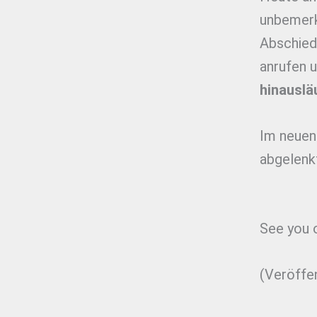
unbemerk
Abschied
anrufen 
hinauslä
Im neuen 
abgelenkt
See you o
(Veröffe