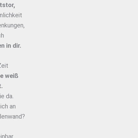
tstor,
nlichkeit
enkungen,
ch
 in dir.
Zeit
e weiß
.
ie da.
ich an
hlenwand?
inbar