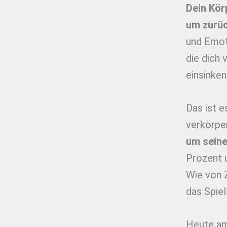
Dein Körp
um zurü
und Emot
die dich 
einsinken
Das ist e
verkörpern
um seine
Prozent u
Wie von Z
das Spie
Heute am