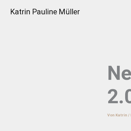
Zum
Katrin Pauline Müller
Inhalt
springen
Ne
2.
Von
Katrin
/