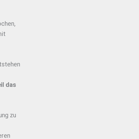
ochen,
it
ntstehen
il das
ung zu
eren