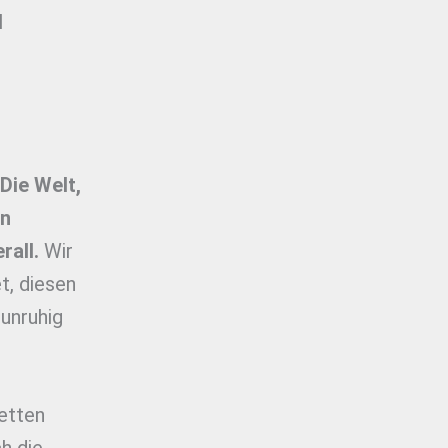
d
Die Welt,
en
rall.
Wir
t, diesen
unruhig
etten