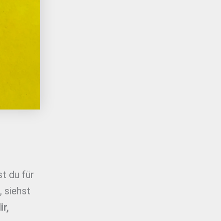
t du für
, siehst
ir,