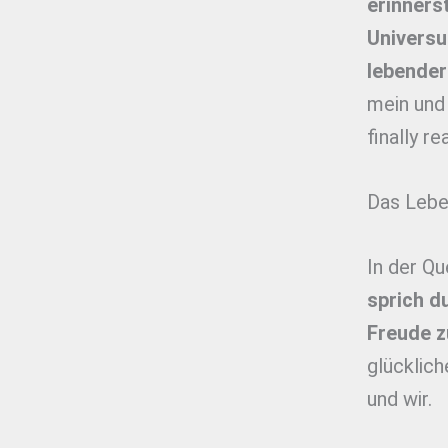
erinnerst
Universu
lebende
mein und 
finally r
Das Leben
In der Qu
sprich d
Freude z
glücklich
und wir.