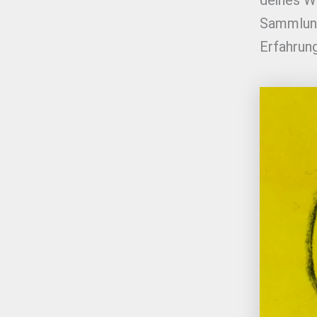
deines We
Sammlung
Erfahrung