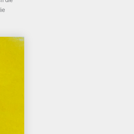
h die
ie