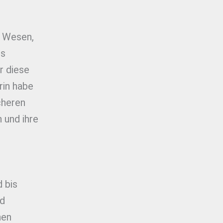
e Wesen,
es
r diese
rin habe
cheren
 und ihre
 bis
nd
hen