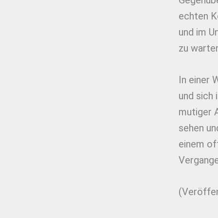
Gegenübe
echten K
und im U
zu warten
In einer 
und sich 
mutiger A
sehen un
einem of
Vergangen
(Veröffe