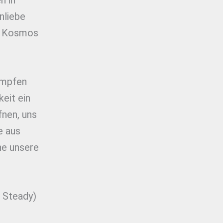
n in
nliebe
te Kosmos
kämpfen
eit ein
fnen, uns
e aus
he unsere
a Steady)