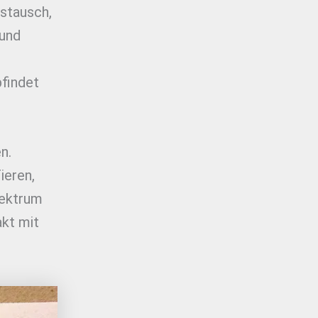
stausch,
 und
pfindet
n.
ieren,
pektrum
akt mit