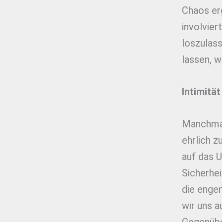
Chaos erg
involvier
loszulass
lassen, w
Intimitä
Manchmal
ehrlich z
auf das 
Sicherhei
die engen
wir uns a