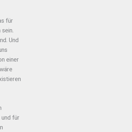
s für
 sein.
ind. Und
uns
on einer
 wäre
xistieren
m
 und für
in