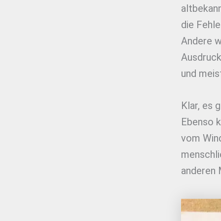
altbekan
die Fehle
Andere wi
Ausdruck 
und meist
Klar, es 
Ebenso k
vom Wind
menschli
anderen 