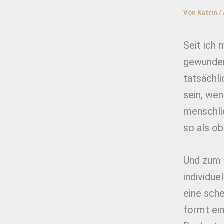
Von
Katrin
/
Seit ich 
gewundert
tatsächli
sein, wen
menschlic
so als ob
Und zum T
individue
eine sche
formt ein