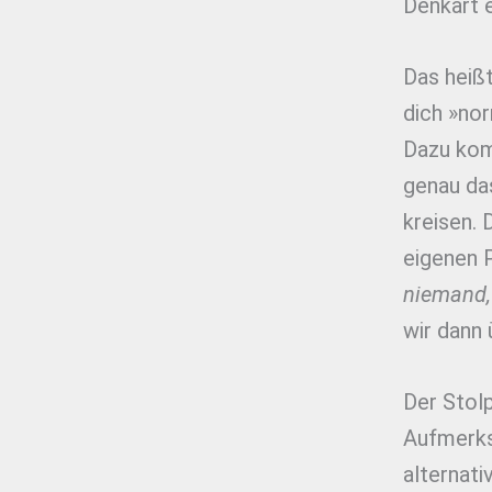
Denkart e
Das heißt
dich »nor
Dazu komm
genau das
kreisen. 
eigenen P
niemand,
wir dann
Der Stolp
Aufmerks
alternati