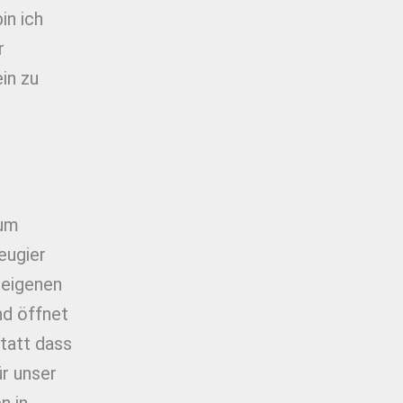
in ich
r
in zu
 um
eugier
 eigenen
nd öffnet
statt dass
ür unser