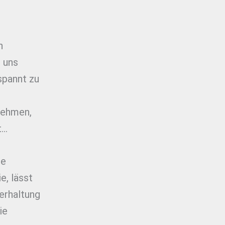
n
r uns
spannt zu
 nehmen,
t…
ne
e, lässt
perhaltung
ie