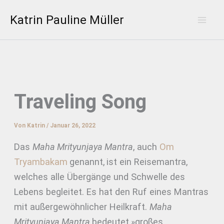
Zum
Katrin Pauline Müller
Inhalt
Mai
springen
Men
Traveling Song
Von
Katrin
/
Januar 26, 2022
Das
Maha Mrityunjaya Mantra
, auch
Om
Tryambakam
genannt,
ist ein Reisemantra,
welches alle Übergänge und Schwelle des
Lebens begleitet. Es hat den Ruf eines Mantras
mit außergewöhnlicher Heilkraft.
Maha
Mrityunjaya Mantra
bedeutet
»
großes