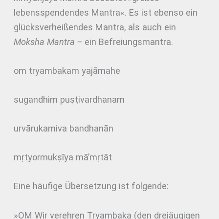
lebensspendendes Mantra«. Es ist ebenso ein
glücksverheißendes Mantra, als auch ein
Moksha
Mantra –
ein Befreiungsmantra.
om tryambakaṃ yajāmahe
sugandhiṃ puṣṭivardhanam
urvārukamiva bandhanān
mṛtyormukṣīya mā’mṛtāt
Eine häufige Übersetzung ist folgende:
»OM Wir verehren Tryambaka (den dreiäugigen