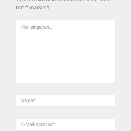
mit
*
markiert
Hier
eingeben…
Name*
E-
Mail-