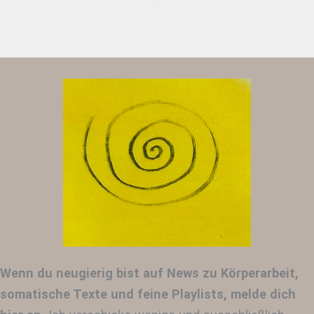
Wenn du neugierig bist auf News zu Körperarbeit,
somatische Texte und feine Playlists, melde dich