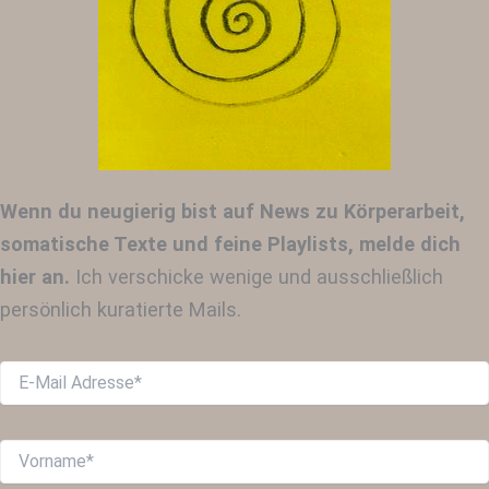
Wenn du neugierig bist auf News zu Körperarbeit,
somatische Texte und feine Playlists, melde dich
hier an.
Ich verschicke wenige und ausschließlich
persönlich kuratierte Mails.